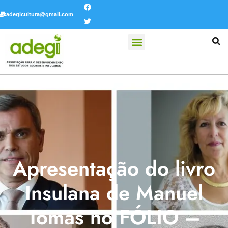
adegicultura@gmail.com
Apresentação do livro
Insulana de Manuel
Tomás no FÓLIO –