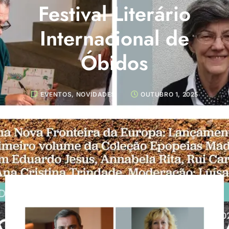
Festival Literário
Internacional de
Óbidos
EVENTOS
,
NOVIDADES
OUTUBRO 1, 2025