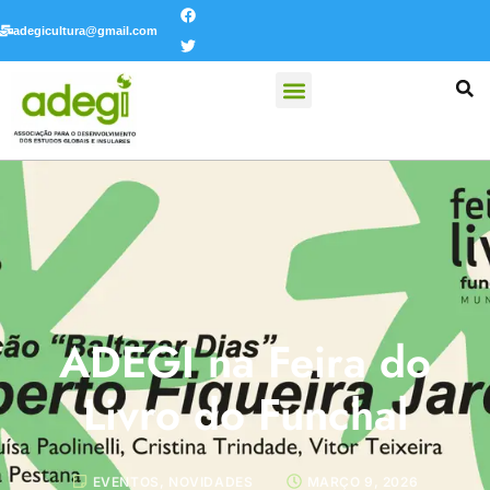
adegicultura@gmail.com
ADEGI na Feira do
Livro do Funchal
EVENTOS
,
NOVIDADES
MARÇO 9, 2026