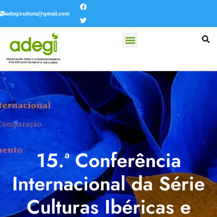
adegicultura@gmail.com
PARCERIAS E COLABORAÇÕES
15.ª Conferência
Internacional da Série
Culturas Ibéricas e