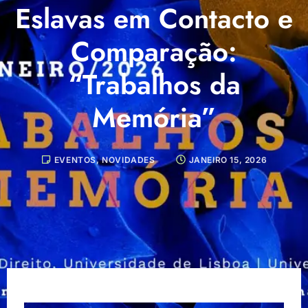
Eslavas em Contacto e
Comparação:
“Trabalhos da
Memória”
EVENTOS
,
NOVIDADES
JANEIRO 15, 2026